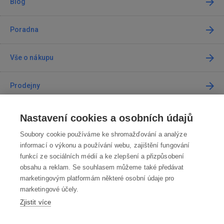
Blog
Poradna
Vše o nákupu
Prodejny
Kontakt
Nastavení cookies a osobních údajů
Soubory cookie používáme ke shromažďování a analýze
Kontaktujte nás
informací o výkonu a používání webu, zajištění fungování
funkcí ze sociálních médií a ke zlepšení a přizpůsobení
info@robotworld.cz
obsahu a reklam. Se souhlasem můžeme také předávat
marketingovým platformám některé osobní údaje pro
220 770 770
Po-Pá 8:00—16:00
marketingové účely.
Zjistit více
VŠECHNY KONTAKTY