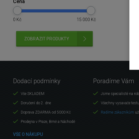
Cena
0
Kč
15 000
Kč
ZOBRAZIT PRODUKTY
Dodací podmínky
Poradíme Vám
Vše SKLADEM
Jsme specialisté na ro
Doručení do 2. dne
Všechny vysavače test
Doprava ZDARMA od 5000 Kč
Radíme zákazníkům
už
Prodejna v Praze, Brně a Náchodě
VŠE O NÁKUPU