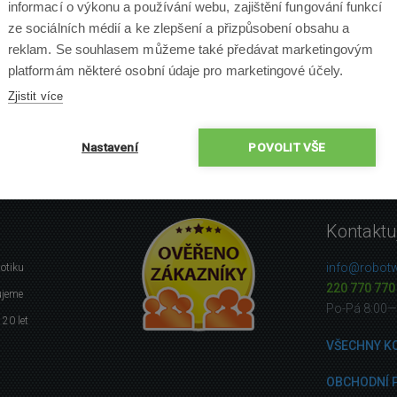
informací o výkonu a používání webu, zajištění fungování funkcí
ze sociálních médií a ke zlepšení a přizpůsobení obsahu a
reklam. Se souhlasem můžeme také předávat marketingovým
platformám některé osobní údaje pro marketingové účely.
Zjistit více
Nastavení
POVOLIT VŠE
Kontaktu
info@robotw
botiku
220 770 770
ujeme
Po-Pá 8:00—
 20 let
VŠECHNY K
OBCHODNÍ 