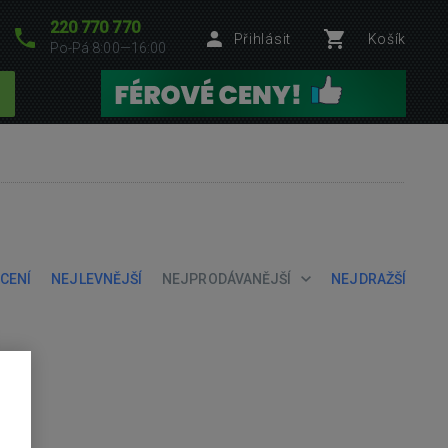
220 770 770
Přihlásit
Košík
Po-Pá 8:00—16:00
CENÍ
NEJLEVNĚJŠÍ
NEJPRODÁVANĚJŠÍ
NEJDRAŽŠÍ