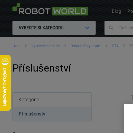
Blog
Po
VYBERTE SI KATEGORII
Nacházíte
Úvod
Vysavače a čističe
Robotické vysavače
ETA
Př
se
zde:
Příslušenství
Kategorie
Příslušenství