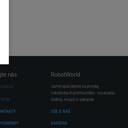
jte nás
RobotWorld
orld.cz
Jsme specialisté na prodej
robotických pomocníků - vysavačů,
16:00
čističů, mopů či sekaček
ONTAKTY
VŠE O NÁS
PODMÍNKY
KARIÉRA