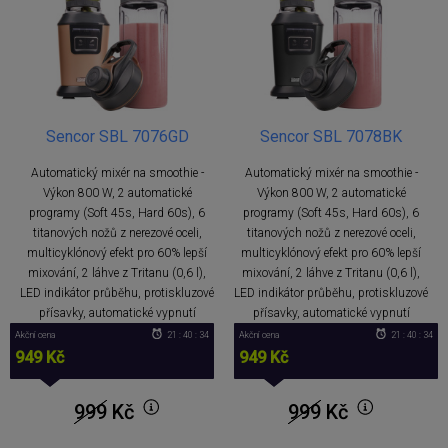
Sencor SBL 7076GD
Sencor SBL 7078BK
Automatický mixér na smoothie -
Automatický mixér na smoothie -
Výkon 800 W, 2 automatické
Výkon 800 W, 2 automatické
programy (Soft 45s, Hard 60s), 6
programy (Soft 45s, Hard 60s), 6
titanových nožů z nerezové oceli,
titanových nožů z nerezové oceli,
multicyklónový efekt pro 60% lepší
multicyklónový efekt pro 60% lepší
mixování, 2 láhve z Tritanu (0,6 l),
mixování, 2 láhve z Tritanu (0,6 l),
LED indikátor průběhu, protiskluzové
LED indikátor průběhu, protiskluzové
přísavky, automatické vypnutí
přísavky, automatické vypnutí
Akční cena
21 : 40 : 34
Akční cena
21 : 40 : 34
949 Kč
949 Kč
999
Kč
999
Kč