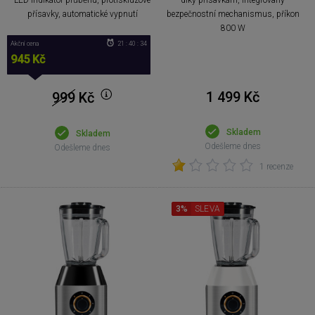
přísavky, automatické vypnutí
bezpečnostní mechanismus, příkon
800 W
Akční cena
21 : 40 : 34
945 Kč
1 499 Kč
999
Kč
Skladem
Skladem
Odešleme dnes
Odešleme dnes
1 recenze
3%
SLEVA