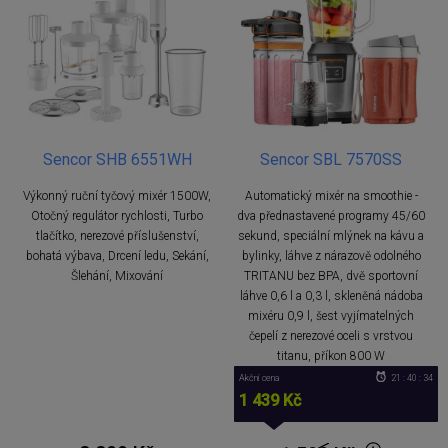
Sencor SHB 6551WH
Sencor SBL 7570SS
Výkonný ruční tyčový mixér 1500W,
Automatický mixér na smoothie -
Otočný regulátor rychlosti, Turbo
dva přednastavené programy 45/60
tlačítko, nerezové příslušenství,
sekund, speciální mlýnek na kávu a
bohatá výbava, Drcení ledu, Sekání,
bylinky, láhve z nárazově odolného
Šlehání, Mixování
TRITANU bez BPA, dvě sportovní
láhve 0,6 l a 0,3 l, skleněná nádoba
mixéru 0,9 l, šest vyjímatelných
čepelí z nerezové oceli s vrstvou
titanu, příkon 800 W
Akční cena
21 : 40 : 34
1 439 Kč