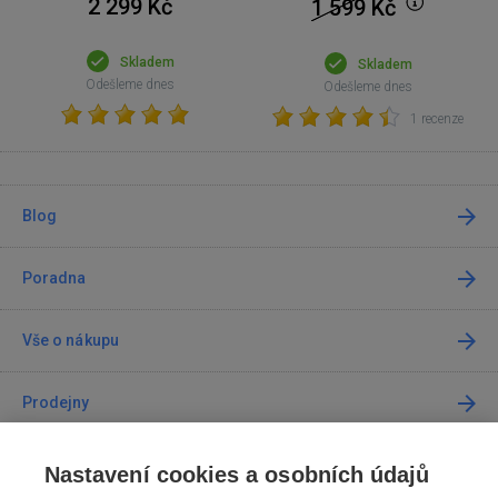
2 299 Kč
1 599
Kč
Skladem
Skladem
Odešleme dnes
Odešleme dnes
1 recenze
Blog
Poradna
Vše o nákupu
Prodejny
Kontakt
Nastavení cookies a osobních údajů