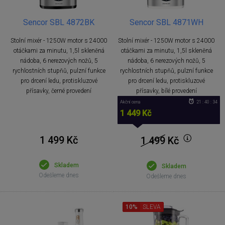
Sencor SBL 4872BK
Sencor SBL 4871WH
Stolní mixér - 1250W motor s 24000
Stolní mixér - 1250W motor s 24000
otáčkami za minutu, 1,5l skleněná
otáčkami za minutu, 1,5l skleněná
nádoba, 6 nerezových nožů, 5
nádoba, 6 nerezových nožů, 5
rychlostních stupňů, pulzní funkce
rychlostních stupňů, pulzní funkce
pro drcení ledu, protiskluzové
pro drcení ledu, protiskluzové
přísavky, černé provedení
přísavky, bílé provedení
Akční cena
21 : 40 : 34
1 449 Kč
1 499 Kč
1 499
Kč
Skladem
Skladem
Odešleme dnes
Odešleme dnes
10%
SLEVA