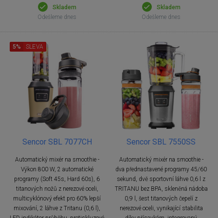
Skladem
Skladem
Odešleme dnes
Odešleme dnes
5%
SLEVA
Sencor SBL 7077CH
Sencor SBL 7550SS
Automatický mixér na smoothie -
Automatický mixér na smoothie -
Výkon 800 W, 2 automatické
dva přednastavené programy 45/60
programy (Soft 45s, Hard 60s), 6
sekund, dvě sportovní láhve 0,6 l z
titanových nožů z nerezové oceli,
TRITANU bez BPA, skleněná nádoba
multicyklónový efekt pro 60% lepší
0,9 l, šest titanových čepelí z
mixování, 2 láhve z Tritanu (0,6 l),
nerezové oceli, vynikající stabilita
LED indikátor průběhu, protiskluzové
díky přísavkám, integrovaný