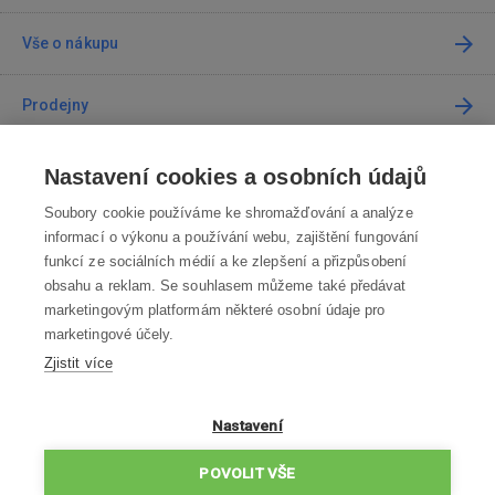
Vše o nákupu
Prodejny
Kontakt
Nastavení cookies a osobních údajů
Soubory cookie používáme ke shromažďování a analýze
Kontaktujte nás
informací o výkonu a používání webu, zajištění fungování
funkcí ze sociálních médií a ke zlepšení a přizpůsobení
info@robotworld.cz
obsahu a reklam. Se souhlasem můžeme také předávat
marketingovým platformám některé osobní údaje pro
220 770 770
Po-Pá 8:00—16:00
marketingové účely.
Zjistit více
VŠECHNY KONTAKTY
OBCHODNÍ PODMÍNKY
Nastavení
ZÁSADY OCHRANY OSOBNÍCH ÚDAJŮ
POVOLIT VŠE