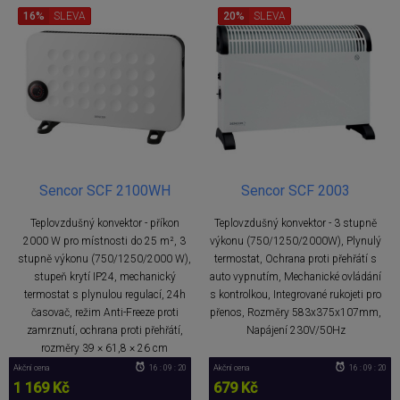
16%
SLEVA
20%
SLEVA
Sencor SCF 2100WH
Sencor SCF 2003
Teplovzdušný konvektor - příkon
Teplovzdušný konvektor - 3 stupně
2000 W pro místnosti do 25 m², 3
výkonu (750/1250/2000W), Plynulý
stupně výkonu (750/1250/2000 W),
termostat, Ochrana proti přehřátí s
stupeň krytí IP24, mechanický
auto vypnutím, Mechanické ovládání
termostat s plynulou regulací, 24h
s kontrolkou, Integrované rukojeti pro
časovač, režim Anti-Freeze proti
přenos, Rozměry 583x375x107mm,
zamrznutí, ochrana proti přehřátí,
Napájení 230V/50Hz
rozměry 39 × 61,8 × 26 cm
Akční cena
16 : 09 : 20
Akční cena
16 : 09 : 20
1 169 Kč
679 Kč