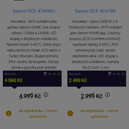
Sencor SCF 4740WH
Sencor SCF 4241BK
Konvektor - Wi-Fi ovládání přes
Konvektor - výkon 2000 W s X-
aplikaci Sencor HOME, Dva stupně
hliníkovým článkem, Wi-Fi ovládání
výkonu 1200W a 2400W, LED
přes Sencor HOME app, 3 režimy
displej s dotykovým ovládáním,
provozu (ECO/Comfort/Antifrost),
Teplotní rozsah 5-45°C, Volně stojící
nastavení teploty 5-50°C, IP24
nebo nástěnný model, ECO režim s
ochrana proti vodě, senzor
funkcí ztlumení, Stupeň ochrany
otevřeného okna, LED displej s
IP24 vhodný do koupelen, Dětský
dotykovým ovládáním, rozměry
zámek a pojistka proti přehřátí
78×22,5×51,5 cm
Akční cena
16 : 09 : 20
Akční cena
16 : 09 : 20
4 060 Kč
2 499 Kč
4 999
Kč
2 999
Kč
Na objednávku – termín
Na objednávku – termín
upřesníme
upřesníme