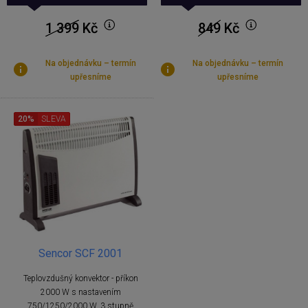
1 399
Kč
849
Kč
Na objednávku – termín
Na objednávku – termín
upřesníme
upřesníme
20%
SLEVA
Sencor SCF 2001
Teplovzdušný konvektor - příkon
2000 W s nastavením
750/1250/2000 W, 3 stupně