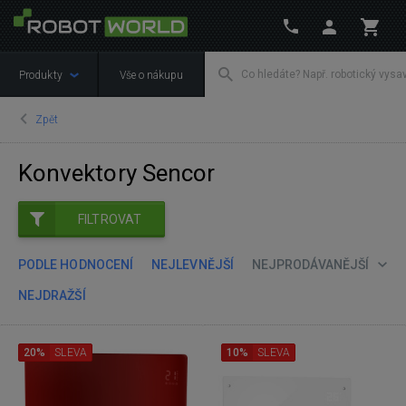
Produkty
Vše o nákupu
Zpět
Konvektory Sencor
FILTROVAT
PODLE HODNOCENÍ
NEJLEVNĚJŠÍ
NEJPRODÁVANĚJŠÍ
NEJDRAŽŠÍ
20%
SLEVA
10%
SLEVA