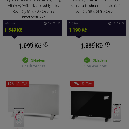
Hliníkový X-článek pro rychlý ohřev,
zamrznutí, ochrana proti přehřátí,
Rozměry 51 × 70 × 26 cm s
rozměry 39 × 61,8 × 26 cm
hmotností 5 kg
Akční cena
16 : 09 : 20
Akční cena
16 : 09 : 20
1 549 Kč
1 190 Kč
1 999
Kč
1 399
Kč
Skladem
Skladem
Odešleme dnes
Odešleme dnes
19%
SLEVA
17%
SLEVA