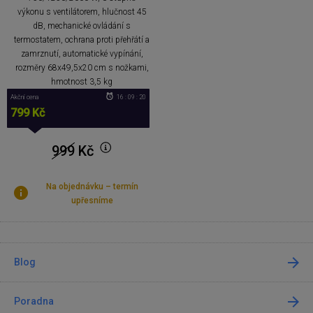
výkonu s ventilátorem, hlučnost 45
dB, mechanické ovládání s
termostatem, ochrana proti přehřátí a
zamrznutí, automatické vypínání,
rozměry 68x49,5x20 cm s nožkami,
hmotnost 3,5 kg
Akční cena
16 : 09 : 20
799 Kč
999
Kč
Na objednávku – termín
upřesníme
Blog
Poradna