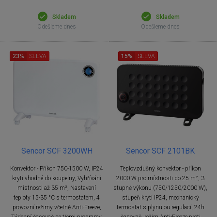
Skladem
Skladem
Odešleme dnes
Odešleme dnes
23%
SLEVA
15%
SLEVA
Sencor SCF 3200WH
Sencor SCF 2101BK
Konvektor - Příkon 750-1500 W, IP24
Teplovzdušný konvektor - příkon
krytí vhodné do koupelny, Vyhřívání
2000 W pro místnosti do 25 m², 3
místnosti až 35 m², Nastavení
stupně výkonu (750/1250/2000 W),
teploty 15-35 °C s termostatem, 4
stupeň krytí IP24, mechanický
provozní režimy včetně Anti-Freeze,
termostat s plynulou regulací, 24h
Týdenní časovač se třemi programy,
časovač, režim Anti-Freeze proti