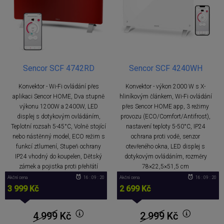
Sencor SCF 4742RD
Sencor SCF 4240WH
Konvektor - Wi-Fi ovládání přes
Konvektor - výkon 2000 W s X-
aplikaci Sencor HOME, Dva stupně
hliníkovým článkem, Wi-Fi ovládání
výkonu 1200W a 2400W, LED
přes Sencor HOME app, 3 režimy
displej s dotykovým ovládáním,
provozu (ECO/Comfort/Antifrost),
Teplotní rozsah 5-45°C, Volně stojící
nastavení teploty 5-50°C, IP24
nebo nástěnný model, ECO režim s
ochrana proti vodě, senzor
funkcí ztlumení, Stupeň ochrany
otevřeného okna, LED displej s
IP24 vhodný do koupelen, Dětský
dotykovým ovládáním, rozměry
zámek a pojistka proti přehřátí
78×22,5×51,5 cm
Akční cena
16 : 09 : 20
Akční cena
16 : 09 : 20
3 999 Kč
2 699 Kč
4 999
Kč
2 999
Kč