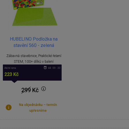
HUBELINO Podložka na
stavění 560 - zelená
Zábavná stavebnice, Praktické řešení
STEM, 100+ dílků v balení
Akční cena
44 : 09 : 33
223 Kč
299
Kč
Na objednávku – termín
upřesníme