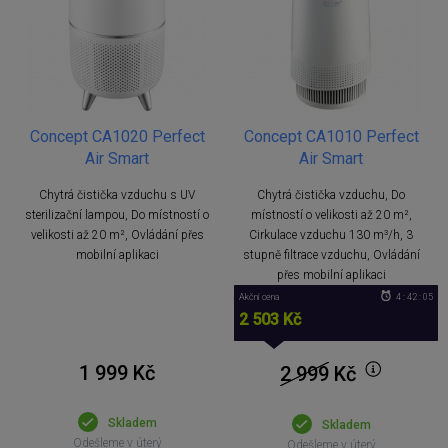
Concept CA1020 Perfect
Concept CA1010 Perfect
Air Smart
Air Smart
Chytrá čistička vzduchu s UV
Chytrá čistička vzduchu, Do
sterilizační lampou, Do místností o
místností o velikosti až 20 m²,
velikosti až 20 m², Ovládání přes
Cirkulace vzduchu 130 m³/h, 3
mobilní aplikaci
stupně filtrace vzduchu, Ovládání
přes mobilní aplikaci
Akční cena
4 : 42 : 05
2 503 Kč
1 999 Kč
2 999
Kč
Skladem
Skladem
Odešleme v úterý
Odešleme v úterý