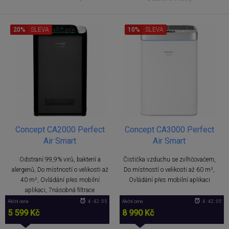
20%
SLEVA
10%
SLEVA
Concept CA2000 Perfect
Concept CA3000 Perfect
Air Smart
Air Smart
Odstraní 99,9% virů, bakterií a
Čistička vzduchu se zvlhčovačem,
alergenů, Do místností o velikosti až
Do místností o velikosti až 60 m²,
40 m², Ovládání přes mobilní
Ovládání přes mobilní aplikaci
aplikaci, 7násobná filtrace
Akční cena
4 : 42 : 05
Akční cena
4 : 42 : 05
5 599 Kč
8 990 Kč