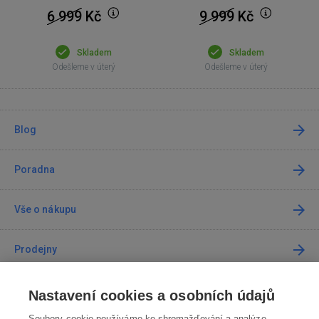
6 999
Kč
9 999
Kč
Skladem
Skladem
Odešleme v úterý
Odešleme v úterý
Blog
Poradna
Vše o nákupu
Prodejny
Kontakt
Nastavení cookies a osobních údajů
Soubory cookie používáme ke shromažďování a analýze