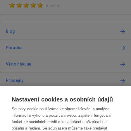
6 recenzí
Blog
Poradna
Vše o nákupu
Prodejny
Kontakt
Nastavení cookies a osobních údajů
Soubory cookie používáme ke shromažďování a analýze
Kontaktujte nás
informací o výkonu a používání webu, zajištění fungování
funkcí ze sociálních médií a ke zlepšení a přizpůsobení
info@robotworld.cz
obsahu a reklam. Se souhlasem můžeme také předávat