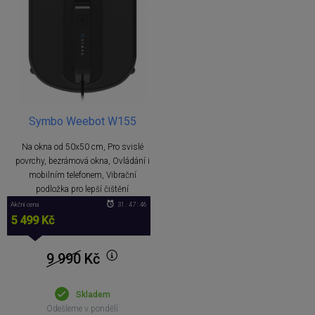
Symbo Weebot W155
Na okna od 50x50 cm, Pro svislé
povrchy, bezrámová okna, Ovládání i
mobilním telefonem, Vibrační
podložka pro lepší čištění
Akční cena
31 : 47 : 46
5 499 Kč
9 990
Kč
Skladem
Odešleme v pondělí