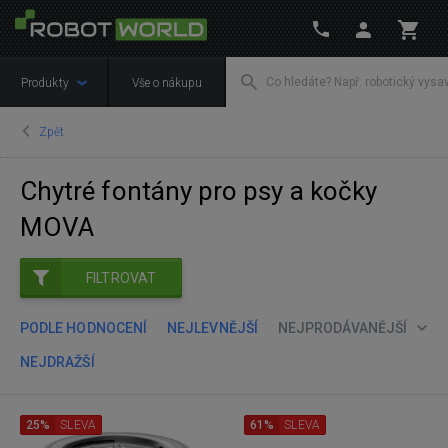
Produkty
Vše o nákupu
Zpět
Chytré fontány pro psy a kočky
MOVA
FILTROVAT
PODLE HODNOCENÍ
NEJLEVNĚJŠÍ
NEJPRODÁVANĚJŠÍ
NEJDRAŽŠÍ
25%
SLEVA
61%
SLEVA