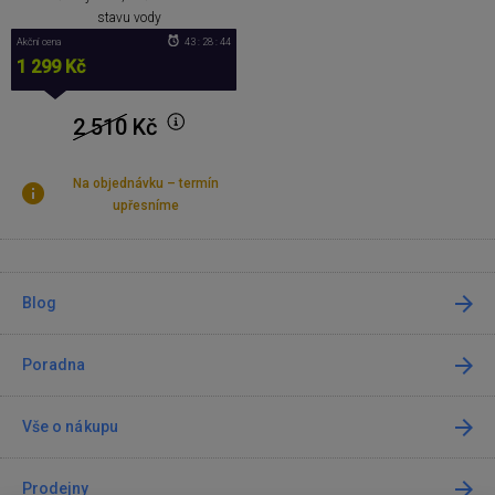
stavu vody
Akční cena
43 : 28 : 44
1 299 Kč
2 510
Kč
Na objednávku – termín
upřesníme
Blog
Poradna
Vše o nákupu
Prodejny