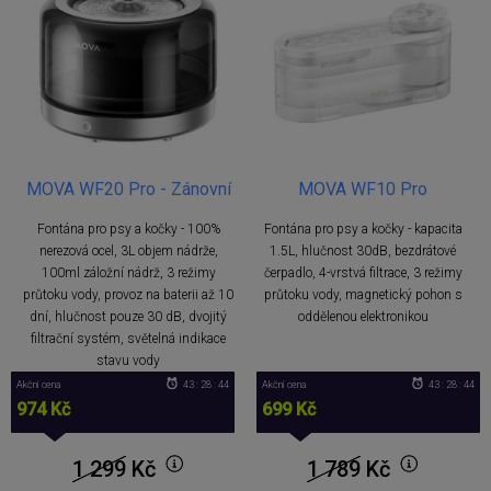
MOVA WF20 Pro - Zánovní
MOVA WF10 Pro
Fontána pro psy a kočky - 100%
Fontána pro psy a kočky - kapacita
nerezová ocel, 3L objem nádrže,
1.5L, hlučnost 30dB, bezdrátové
100ml záložní nádrž, 3 režimy
čerpadlo, 4-vrstvá filtrace, 3 režimy
průtoku vody, provoz na baterii až 10
průtoku vody, magnetický pohon s
dní, hlučnost pouze 30 dB, dvojitý
oddělenou elektronikou
filtrační systém, světelná indikace
stavu vody
Akční cena
43 : 28 : 44
Akční cena
43 : 28 : 44
974 Kč
699 Kč
1 299
Kč
1 789
Kč