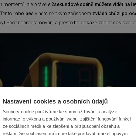
ch momentů, ale právě
v 2sekundové scéně můžete vidět na lev
 Tento
robo pes
v něm nějakým způsobem
zvládá chůzi po
oce
ěl být Spot naprogramován, a přesto ho dokáže zdolat doslova le
Nastavení cookies a osobních údajů
Soubory cookie používáme ke shromažďování a analýze
informací o výkonu a používání webu, zajištění fungování funkcí
ze sociálních médií a ke zlepšení a přizpůsobení obsahu a
reklam. Se souhlasem můžeme také předávat marketingovým