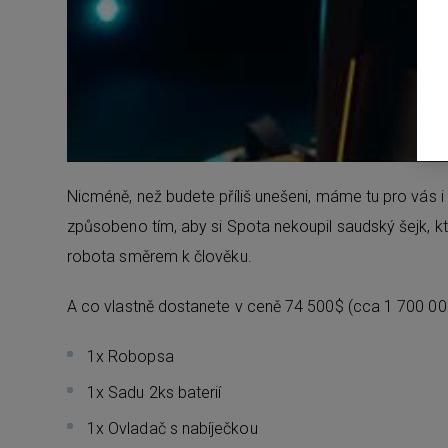
Nicméně, než budete příliš unešeni, máme tu pro vás 
způsobeno tím, aby si Spota nekoupil saudský šejk, 
robota směrem k člověku.
A co vlastně dostanete v ceně 74 500$ (cca 1 700 00
1x Robopsa
1x Sadu 2ks baterií
1x Ovladač s nabíječkou