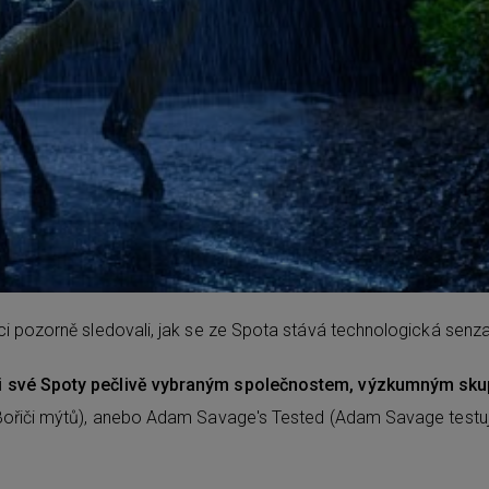
ci pozorně sledovali, jak se ze Spota stává technologická sen
 své Spoty pečlivě vybraným společnostem, výzkumným skupi
 (Bořiči mýtů), anebo Adam Savage's Tested (Adam Savage test