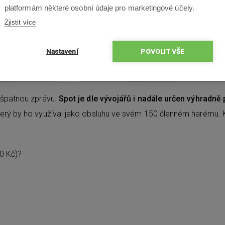
platformám některé osobní údaje pro marketingové účely.
Zjistit více
Nastavení
POVOLIT VŠE
i špatnou zprávu.
Spot je dle vývojářů i nadále určen výhradně
který by ho využíval jako obsluhu ve svém 150 členném harému.
0 Kč)?