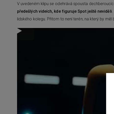
V uvedeném klipu se odehrává spousta dechberoucí
předešlých videích, kde figuruje Spot ještě neviděli
.
lidského kolegu. Přitom to není terén, na který by m