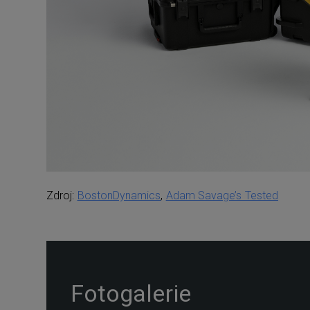
Zdroj:
BostonDynamics
,
Adam Savage’s Tested
Fotogalerie