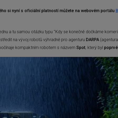
ého si nyní s oficiální platností můžete na webovém portálu
B
ednu a tu samou otázku typu "Kdy se konečně dočkáme komerční
středit na vývoj robotů výhradně pro agenturu
DARPA
(agentura
m počínaje kompaktním robotem s názvem
Spot
, který byl
poprvé