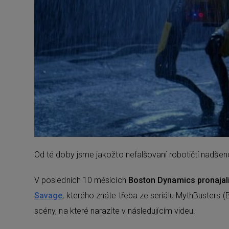
Od té doby jsme jakožto nefalšovaní robotičtí nadšen
V posledních 10 měsících
Boston Dynamics pronajali
Savage
, kterého znáte třeba ze seriálu MythBusters
scény, na které narazíte v následujícím videu.