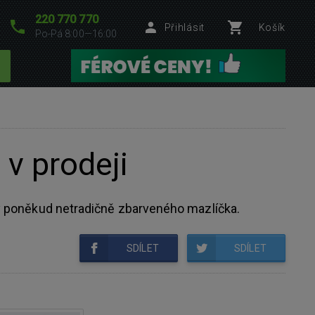
220 770 770
Přihlásit
Košík
Po-Pá 8:00—16:00
v prodeji
ry poněkud netradičně zbarveného mazlíčka.
SDÍLET
SDÍLET