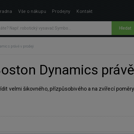
radna
Vše o nákupu
Prodejny
Kontakt
Hledat
amics právě v prodeji
oston Dynamics právě 
ídit velmi šikovného, přízpůsobivého a na zvířecí pomě