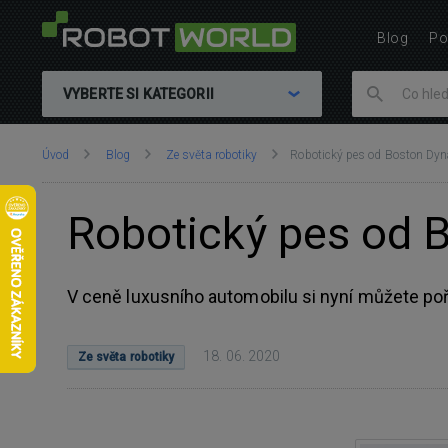
Blog
Po
VYBERTE SI KATEGORII
Nacházíte
Úvod
Blog
Ze světa robotiky
Robotický pes od Boston Dyn
se
zde:
Robotický pes od B
V ceně luxusního automobilu si nyní můžete poř
18. 06. 2020
Ze světa robotiky