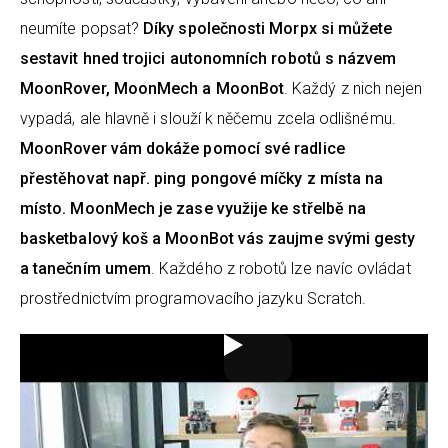
neumíte popsat?
Díky společnosti Morpx si můžete
sestavit hned trojici autonomních robotů s názvem
MoonRover, MoonMech a MoonBot
. Každý z nich nejen
vypadá, ale hlavně i slouží k něčemu zcela odlišnému.
MoonRover vám dokáže pomocí své radlice
přestěhovat např. ping pongové míčky z místa na
místo. MoonMech je zase využije ke střelbě na
basketbalový koš a MoonBot vás zaujme svými gesty
a tanečním umem
. Každého z robotů lze navíc ovládat
prostřednictvím programovacího jazyku Scratch.