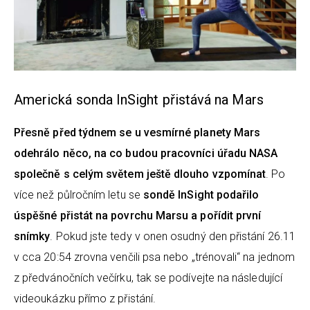
Americká sonda InSight přistává na Mars
Přesně před týdnem se u vesmírné planety Mars
odehrálo něco, na co budou pracovníci úřadu NASA
společně s celým světem ještě dlouho vzpomínat
. Po
více než půlročním letu se
sondě InSight podařilo
úspěšné přistát na povrchu Marsu a pořídit první
snímky
. Pokud jste tedy v onen osudný den přistání 26.11
v cca 20:54 zrovna venčili psa nebo „trénovali“ na jednom
z předvánočních večírku, tak se podívejte na následující
videoukázku přímo z přistání.