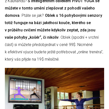
z Kauflandu?
S inteligentním oblekem PIVOT YOGA se
můžete v tomto umění zlepšovat z pohodlí vašeho
domova
. Ptáte se jak?
Oblek s 16 pohybovými senzory
totiž funguje na bázi jakéhosi kouče, kterého se
v průběhu cvičení můžete kdykoliv zeptat, zda jsou
vaše pohyby „košér“, či nikoliv
. Oblek (spodní + vrchní
část) si můžete předobjednat v ceně 99$. Nicméně
k efektivní výuce budete ještě potřebovat „online trenéra“,
který vás přijde na 19$ měsíčně.