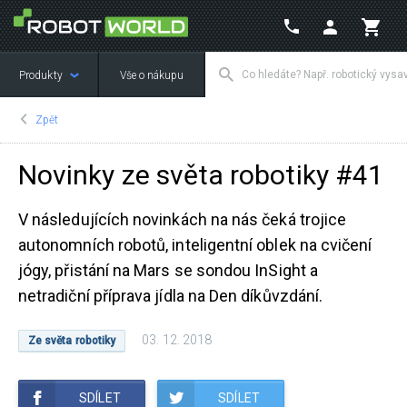
Produkty
Vše o nákupu
Zpět
Novinky ze světa robotiky #41
V následujících novinkách na nás čeká trojice
autonomních robotů, inteligentní oblek na cvičení
jógy, přistání na Mars se sondou InSight a
netradiční příprava jídla na Den díkůvzdání.
03. 12. 2018
Ze světa robotiky
SDÍLET
SDÍLET