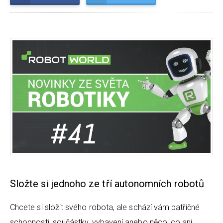
Složte si jednoho ze tří autonomních robotů
Chcete si složit svého robota, ale schází vám patřičné
schopnosti, součástky, vybavení anebo něco, co ani