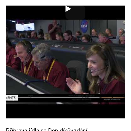
Příprava jídla na Den díkůvzdání