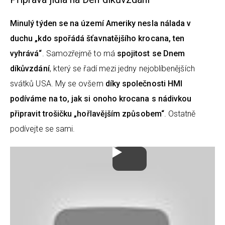
Minulý týden se na území Ameriky nesla nálada v
duchu „kdo spořádá šťavnatějšího krocana, ten
vyhrává“
. Samozřejmě to má
spojitost se Dnem
díkůvzdání
, který se řadí mezi jedny nejoblíbenějších
svátků USA. My se ovšem
díky společnosti HMI
podíváme na to, jak si onoho krocana s nádivkou
připravit trošičku „hořlavějším způsobem“
. Ostatně
podívejte se sami.