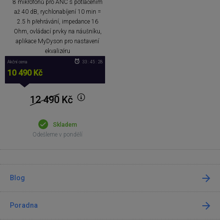
8 mikrofonů pro ANC s potlačením
až 40 dB, rychlonabíjení 10 min =
2.5 h přehrávání, impedance 16
Ohm, ovládací prvky na náušníku,
aplikace MyDyson pro nastavení
ekvalizéru
Akční cena
33 : 45 : 28
10 490 Kč
12 490
Kč
Skladem
Odešleme v pondělí
Blog
Poradna