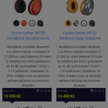
Dyson Ontrac WP02
Dyson Ontrac WP02
rumělkově červená/černá
hliníková šedá/oranžová
Bezdrátová sluchátka - Bluetooth
Bezdrátová sluchátka - Bluetooth
5.0, 40mm měniče s rozsahem 6-
5.0, 40mm měniče s rozsahem 6-
21000 Hz, výdrž baterie až 55 hodin,
21000 Hz, výdrž baterie až 55 hodin,
8 mikrofonů pro ANC s potlačením
8 mikrofonů pro ANC s potlačením
až 40 dB, rychlonabíjení 10 min =
až 40 dB, rychlonabíjení 10 min =
2.5 h přehrávání, impedance 16
2.5 h přehrávání, impedance 16
Ohm, ovládací prvky na náušníku,
Ohm, ovládací prvky na náušníku,
aplikace MyDyson pro nastavení
aplikace MyDyson pro nastavení
ekvalizéru
ekvalizéru
Akční cena
33 : 45 : 28
Akční cena
33 : 45 : 28
10 490 Kč
10 490 Kč