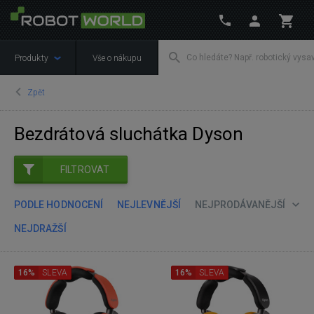
Produkty
Vše o nákupu
Zpět
Bezdrátová sluchátka Dyson
FILTROVAT
PODLE HODNOCENÍ
NEJLEVNĚJŠÍ
NEJPRODÁVANĚJŠÍ
NEJDRAŽŠÍ
16%
SLEVA
16%
SLEVA