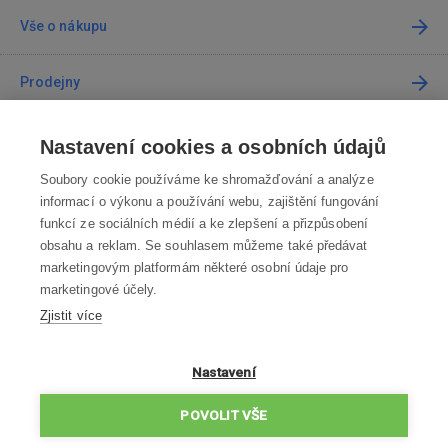
Vše o nákupu
Prodejny
Kontakt
Nastavení cookies a osobních údajů
Soubory cookie používáme ke shromažďování a analýze
Kontaktujte nás
informací o výkonu a používání webu, zajištění fungování
funkcí ze sociálních médií a ke zlepšení a přizpůsobení
info@robotworld.cz
obsahu a reklam. Se souhlasem můžeme také předávat
marketingovým platformám některé osobní údaje pro
220 770 770
Po-Pá 8:00—16:00
marketingové účely.
Zjistit více
VŠECHNY KONTAKTY
OBCHODNÍ PODMÍNKY
Nastavení
ZÁSADY OCHRANY OSOBNÍCH ÚDAJŮ
POVOLIT VŠE