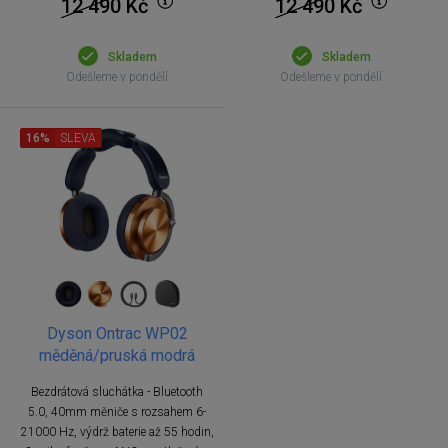
12 490
Kč
12 490
Kč
Skladem
Skladem
Odešleme v pondělí
Odešleme v pondělí
16%
SLEVA
Dyson Ontrac WP02
měděná/pruská modrá
Bezdrátová sluchátka - Bluetooth
5.0, 40mm měniče s rozsahem 6-
21000 Hz, výdrž baterie až 55 hodin,