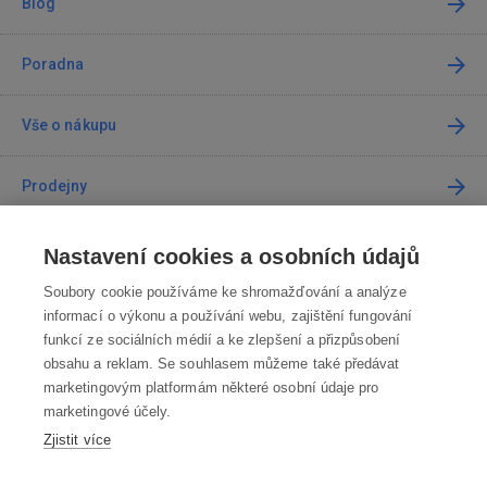
Blog
Poradna
Vše o nákupu
Prodejny
Kontakt
Nastavení cookies a osobních údajů
Soubory cookie používáme ke shromažďování a analýze
Kontaktujte nás
informací o výkonu a používání webu, zajištění fungování
funkcí ze sociálních médií a ke zlepšení a přizpůsobení
info@robotworld.cz
obsahu a reklam. Se souhlasem můžeme také předávat
marketingovým platformám některé osobní údaje pro
220 770 770
Po-Pá 8:00—16:00
marketingové účely.
Zjistit více
VŠECHNY KONTAKTY