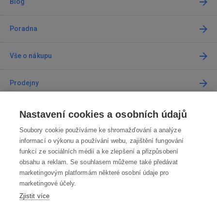
Blog
Poradna
Vše o nákupu
Prodejny
Kontakt
Nastavení cookies a osobních údajů
Soubory cookie používáme ke shromažďování a analýze
Kontaktujte nás
informací o výkonu a používání webu, zajištění fungování
funkcí ze sociálních médií a ke zlepšení a přizpůsobení
info@robotworld.cz
obsahu a reklam. Se souhlasem můžeme také předávat
marketingovým platformám některé osobní údaje pro
220 770 770
Po-Pá 8:00—16:00
marketingové účely.
Zjistit více
VŠECHNY KONTAKTY